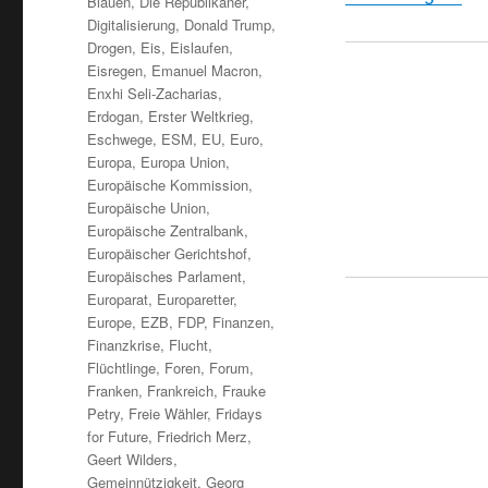
Blauen
,
Die Republikaner
,
Digitalisierung
,
Donald Trump
,
Drogen
,
Eis
,
Eislaufen
,
Eisregen
,
Emanuel Macron
,
Enxhi Seli-Zacharias
,
Erdogan
,
Erster Weltkrieg
,
Eschwege
,
ESM
,
EU
,
Euro
,
Europa
,
Europa Union
,
Europäische Kommission
,
Europäische Union
,
Europäische Zentralbank
,
Europäischer Gerichtshof
,
Europäisches Parlament
,
Europarat
,
Europaretter
,
Europe
,
EZB
,
FDP
,
Finanzen
,
Finanzkrise
,
Flucht
,
Flüchtlinge
,
Foren
,
Forum
,
Franken
,
Frankreich
,
Frauke
Petry
,
Freie Wähler
,
Fridays
for Future
,
Friedrich Merz
,
Geert Wilders
,
Gemeinnützigkeit
,
Georg