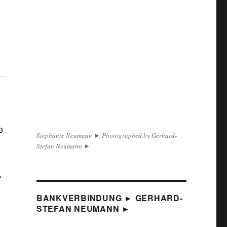
o
Stephanie Neumann ► Photographed by Gerhard-
Stefan Neumann ►
►
BANKVERBINDUNG ► GERHARD-
STEFAN NEUMANN ►