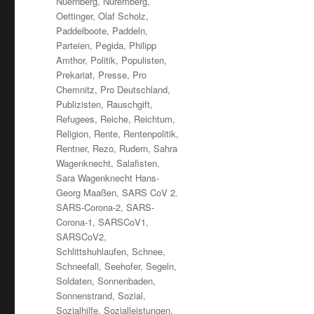
Nuernberg
,
Nuremberg
,
Oettinger
,
Olaf Scholz
,
Paddelboote
,
Paddeln
,
Parteien
,
Pegida
,
Philipp
Amthor
,
Politik
,
Populisten
,
Prekariat
,
Presse
,
Pro
Chemnitz
,
Pro Deutschland
,
Publizisten
,
Rauschgift
,
Refugees
,
Reiche
,
Reichtum
,
Religion
,
Rente
,
Rentenpolitik
,
Rentner
,
Rezo
,
Rudern
,
Sahra
Wagenknecht
,
Salafisten
,
Sara Wagenknecht Hans-
Georg Maaßen
,
SARS CoV 2.
SARS-Corona-2
,
SARS-
Corona-1
,
SARSCoV1
,
SARSCoV2
,
Schlittshuhlaufen
,
Schnee
,
Schneefall
,
Seehofer
,
Segeln
,
Soldaten
,
Sonnenbaden
,
Sonnenstrand
,
Sozial
,
Sozialhilfe
,
Sozialleistungen
,