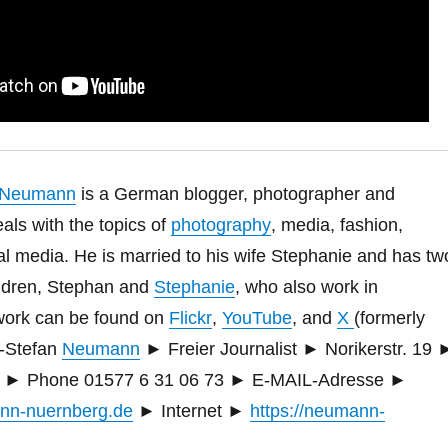
Neumann
is a German blogger, photographer and
eals with the topics of
photography
, media, fashion,
ial media.
He is married to his wife Stephanie and has tw
ldren, Stephan and
Stephanie
, who also work in
 work can be found on
Flickr
,
YouTube
, and
X
(formerly
-Stefan
Neumann
► Freier Journalist ► Norikerstr. 19 
►
Phone 01577 6 31 06 73
►
E-MAIL-Adresse ►
nn-nuernberg.de
►
Internet ►
https://neumann-