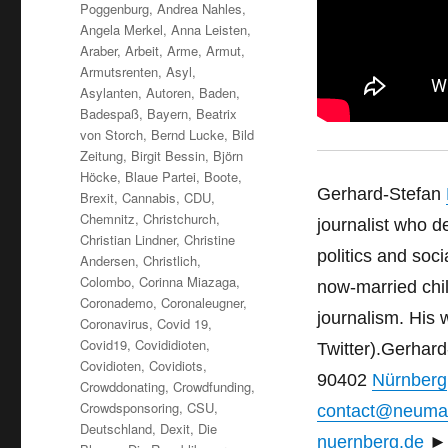
Poggenburg
,
Andrea Nahles
,
Angela Merkel
,
Anna Leisten
,
Araber
,
Arbeit
,
Arme
,
Armut
,
Armutsrenten
,
Asyl
,
Asylanten
,
Autoren
,
Baden
,
Badespaß
,
Bayern
,
Beatrix
von Storch
,
Bernd Lucke
,
Bild
Zeitung
,
Birgit Bessin
,
Björn
Höcke
,
Blaue Partei
,
Boote
,
Gerhard-Stefan
Brexit
,
Cannabis
,
CDU
,
Chemnitz
,
Christchurch
,
journalist who d
Christian Lindner
,
Christine
politics and soc
Andersen
,
Christlich
,
Colombo
,
Corinna Miazaga
,
now-married chi
Coronademo
,
Coronaleugner
,
journalism. His
Coronavirus
,
Covid 19
,
Covid19
,
Covididioten
,
Twitter).
Gerhard
Covidioten
,
Covidiots
,
90402
Nürnberg
Crowddonating
,
Crowdfunding
,
Crowdsponsoring
,
CSU
,
contact@neuma
Deutschland
,
Dexit
,
Die
nuernberg.de
►