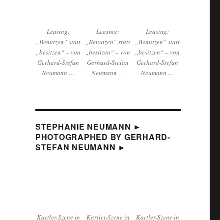
Leasing:
Leasing:
Leasing:
„Benutzen“ statt
„Benutzen“ statt
„Benutzen“ statt
„besitzen“ – von
„besitzen“ – von
„besitzen“ – von
Gerhard-Stefan
Gerhard-Stefan
Gerhard-Stefan
Neumann …
Neumann …
Neumann …
STEPHANIE NEUMANN ►
PHOTOGRAPHED BY GERHARD-
STEFAN NEUMANN ►
Kartler-Szene in
Kartler-Szene in
Kartler-Szene in