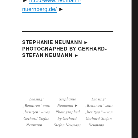
►
http://www.
neumann-
nuernberg.de
/
►
STEPHANIE NEUMANN ►
PHOTOGRAPHED BY GERHARD-
STEFAN NEUMANN ►
Leasing:
Stephanie
Leasing:
„Benutzen“ statt
Neumann ►
„Benutzen“ statt
„besitzen“ – von
Photographed
„besitzen“ – von
Gerhard-Stefan
by Gerhard-
Gerhard-Stefan
Neumann …
Stefan Neumann
Neumann …