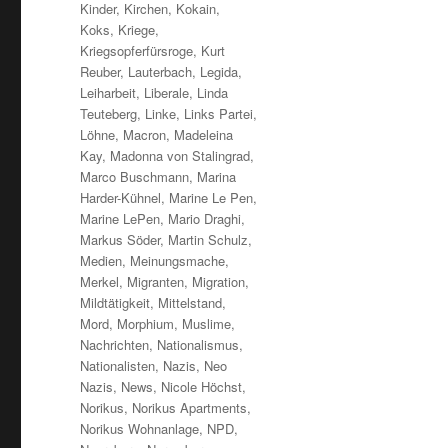
Kinder
,
Kirchen
,
Kokain
,
Koks
,
Kriege
,
Kriegsopferfürsroge
,
Kurt
Reuber
,
Lauterbach
,
Legida
,
Leiharbeit
,
Liberale
,
Linda
Teuteberg
,
Linke
,
Links Partei
,
Löhne
,
Macron
,
Madeleina
Kay
,
Madonna von Stalingrad
,
Marco Buschmann
,
Marina
Harder-Kühnel
,
Marine Le Pen
,
Marine LePen
,
Mario Draghi
,
Markus Söder
,
Martin Schulz
,
Medien
,
Meinungsmache
,
Merkel
,
Migranten
,
Migration
,
Mildtätigkeit
,
Mittelstand
,
Mord
,
Morphium
,
Muslime
,
Nachrichten
,
Nationalismus
,
Nationalisten
,
Nazis
,
Neo
Nazis
,
News
,
Nicole Höchst
,
Norikus
,
Norikus Apartments
,
Norikus Wohnanlage
,
NPD
,