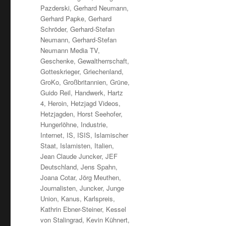
Pazderski
,
Gerhard Neumann
,
Gerhard Papke
,
Gerhard
Schröder
,
Gerhard-Stefan
Neumann
,
Gerhard-Stefan
Neumann Media TV
,
Geschenke
,
Gewaltherrschaft
,
Gotteskrieger
,
Griechenland
,
GroKo
,
Großbritannien
,
Grüne
,
Guido Reil
,
Handwerk
,
Hartz
4
,
Heroin
,
Hetzjagd Videos
,
Hetzjagden
,
Horst Seehofer
,
Hungerlöhne
,
Industrie
,
Internet
,
IS
,
ISIS
,
Islamischer
Staat
,
Islamisten
,
Italien
,
Jean Claude Juncker
,
JEF
Deutschland
,
Jens Spahn
,
Joana Cotar
,
Jörg Meuthen
,
Journalisten
,
Juncker
,
Junge
Union
,
Kanus
,
Karlspreis
,
Kathrin Ebner-Steiner
,
Kessel
von Stalingrad
,
Kevin Kühnert
,